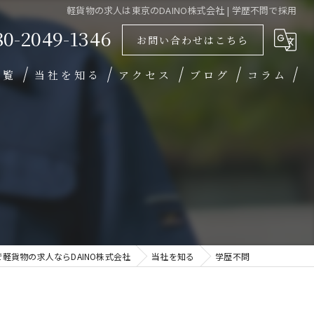
軽貨物の求人は東京のDAINO株式会社 | 学歴不問で採用
80-2049-1346
お問い合わせはこちら
一覧
当社を知る
アクセス
ブログ
コラム
未経験
業務委託
高収入
働きやすい
学歴不問
で軽貨物の求人ならDAINO株式会社
当社を知る
学歴不問