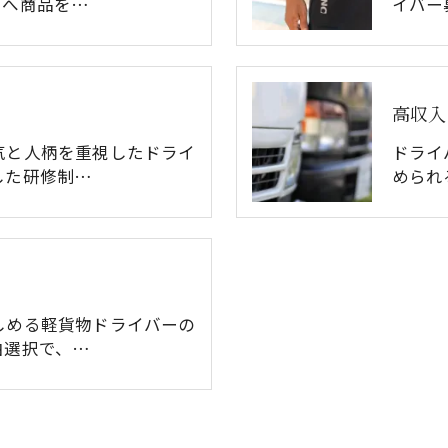
とへ商品を…
イバー
高収入
気と人柄を重視したドライ
ドライ
した研修制…
められ
しめる軽貨物ドライバーの
由選択で、…