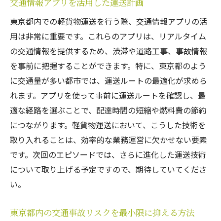
交通情報アプリを活用した運送計画
運送業務の効率化とコスト削減術
市場調査と競合分析の重要性
東京都内での軽貨物運送を行う際、交通情報アプリの活
用は非常に重要です。これらのアプリは、リアルタイム
ITツールの導入と活用方法
の交通情報を提供するため、渋滞や道路工事、事故情報
持続可能な運送業務の実現方法
を事前に把握することができます。特に、東京都のよう
トラブルを防ぐための軽貨物運送の管理方法と
に交通量が多い都市では、運送ルートの最適化が求めら
メンテナンス
れます。アプリを使って事前に運送ルートを確認し、最
定期点検とメンテナンスの重要性
適な経路を選ぶことで、配達時間の短縮や燃料費の節約
運送中のトラブル対策と対応方法
につながります。軽貨物運送において、こうした技術を
事故防止のための運転教育
取り入れることは、効率的な業務運営に欠かせない要素
労働環境の改善とスタッフの健康管理
です。次回のエピソードでは、さらに進化した運送技術
について取り上げる予定ですので、期待していてくださ
運送車両の適切な管理方法
い。
顧客クレームの対応と防止策
東京都内の交通事故リスクを最小限に抑える方法