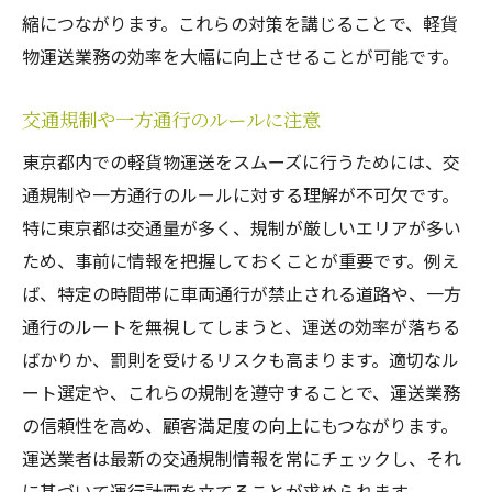
縮につながります。これらの対策を講じることで、軽貨
最短ルートの設定とその利点
物運送業務の効率を大幅に向上させることが可能です。
リアルタイムでルートを最適化する方法
渋滞情報を活用したルート再設定
交通規制や一方通行のルールに注意
配達エリアごとのルートプラン例
東京都内での軽貨物運送をスムーズに行うためには、交
地理情報システム(GIS)の活用
通規制や一方通行のルールに対する理解が不可欠です。
運送ルートの評価と改善方法
特に東京都は交通量が多く、規制が厳しいエリアが多い
軽貨物の法規制と必要な許可東京都での運送業
ため、事前に情報を把握しておくことが重要です。例え
務の基本
ば、特定の時間帯に車両通行が禁止される道路や、一方
通行のルートを無視してしまうと、運送の効率が落ちる
東京都内での軽貨物運送に必要な許可一覧
ばかりか、罰則を受けるリスクも高まります。適切なル
許可申請の流れと必要書類
ート選定や、これらの規制を遵守することで、運送業務
法規制に関する最新情報とその解説
の信頼性を高め、顧客満足度の向上にもつながります。
軽貨物運送業務に関する法的義務
運送業者は最新の交通規制情報を常にチェックし、それ
運送中の事故対応と保険の選び方
に基づいて運行計画を立てることが求められます。