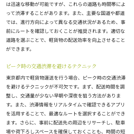
は迅速な移動が可能ですが、これらの道路も時間帯によ
短時間駐車のためのサービスエリアの利用
って渋滞することがあります。また、主要な国道や都道
駐車スペースが見つけやすいエリアガイド
では、進行方向によって異なる交通状況があるため、事
駐車禁止エリアの確認と対策
前にルートを確認しておくことが推奨されます。適切な
最適な軽貨物車両の選び方東京都内での運送に
道路を選ぶことで、軽貨物の配送効率を向上させること
強い
ができます。
東京都内に適した車両タイプの選定
燃費性能と環境負荷を考慮した車両選び
ピーク時の交通渋滞を避けるテクニック
車両サイズと積載量のバランスを取る
東京都内で軽貨物運送を行う場合、ピーク時の交通渋滞
最新の軽貨物車両とその特徴
を避けるテクニックが不可欠です。まず、配送時間を調
車両のメンテナンス費用を節約する方法
整し、交通量が少ない早朝や深夜を狙う方法がありま
す。また、渋滞情報をリアルタイムで確認できるアプリ
運送業務における車両のリースと購入の比
を活用することで、最適なルートを選択することができ
較
ます。さらに、事前に配送先の周辺をリサーチし、駐車
運送ルートの最適化で効率アップ東京都の軽貨
場や荷下ろしスペースを確保しておくことも、時間の短
物運送