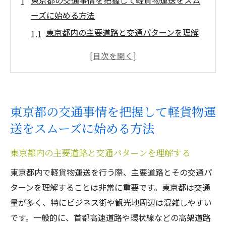
東京都の交通事情を把握して軽貨物運送をスム
ーズに始める方法
東京都内の主要道路と交通パターンを理解
する
ピーク時の交通渋滞を避けるテクニック
交通規制や一方通行のルールに注意
公共交通機関と軽貨物運送の連携方法
東京都の交通事情を把握して軽貨物運
交通情報アプリを活用した運送計画
送をスムーズに始める方法
東京都内の交通事故リスクを最小限に抑え
る方法
東京都内の主要道路と交通パターンを理解する
駐車スペースの確保が軽貨物運送の成功の鍵
東京都内で軽貨物運送を行う際、主要道路とその交通パ
東京都内での駐車許可の申請方法
ターンを理解することは非常に重要です。東京都は交通
駐車スペースの確保方法とそのコツ
量が多く、特にビジネス街や観光地周辺は混雑しやすい
商業施設や住宅街での駐車マナー
です。一般的に、首都高速道路や環状線などの高架道路