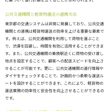
法令遵守のための定期的な確認と更新
公共交通機関と軽貨物運送の連携方法
軽貨物運送業務を東京都で円滑に始めるための
重要チェックリスト
東京都の交通システムは非常に発展しており、公共交通
業務開始前に確認すべき基本事項
機関との連携は軽貨物運送の効率を上げる重要な要素で
初期投資と費用の見積もり
す。例えば、公共交通機関を利用して荷物を運ぶこと
で、渋滞を回避し、時間を有効に活用することができま
必要な機材とその準備
す。また、公共交通機関の乗換駅近くに荷物の受け渡し
スタッフの採用と教育
地点を設定することで、顧客への配送スピードを向上さ
業務開始後のフォローアップ体制
せることが可能です。更に、公共交通機関の運行情報や
顧客対応とサービス向上策
ダイヤをチェックすることで、計画的かつ柔軟な運送ル
東京都内での軽貨物運送を成功させるためのポ
ートを設計することができます。これにより、軽貨物の
イント徹底解説
運送業務の効率性と安全性を向上させることができるの
成功事例から学ぶ軽貨物運送のポイント
です。
顧客満足度を高めるサービス提供方法