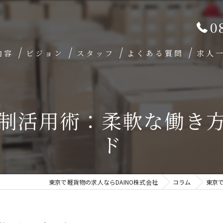
0
内容
ビジョン
スタッフ
よくある質問
求人
制活用術：柔軟な働き
ド
東京で軽貨物の求人ならDAINO株式会社
コラム
東京