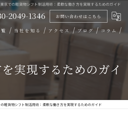
東京での軽貨物シフト制活用術：柔軟な働き方を実現するためのガイド
80-2049-1346
お問い合わせはこちら
一覧
当社を知る
アクセス
ブログ
コラム
未経験
業務委託
方を実現するためのガイ
高収入
働きやすい
学歴不問
での軽貨物シフト制活用術：柔軟な働き方を実現するためのガイド