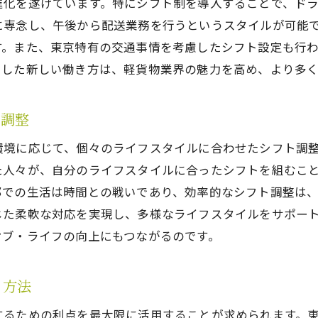
進化を遂げています。特にシフト制を導入することで、ド
東京都内での最適な配送ルート選択
に専念し、午後から配送業務を行うというスタイルが可能
時間を有効活用するためのヒント
す。また、東京特有の交通事情を考慮したシフト設定も行
柔軟な働き方を可能にするシフト管理
うした新しい働き方は、軽貨物業界の魅力を高め、より多
需要に応じたシフト調整方法
軽貨物業界での競争力を強化する施策
ト調整
柔軟な軽貨物シフト制が東京での生活をどう豊かにする
環境に応じて、個々のライフスタイルに合わせたシフト調
個人的な成長を支えるシフト制の利点
た人々が、自分のライフスタイルに合ったシフトを組むこ
東京での生活の質を向上させる働き方
部での生活は時間との戦いであり、効率的なシフト調整は
じた柔軟な対応を実現し、多様なライフスタイルをサポー
心の余裕を生む柔軟なスケジュール
オブ・ライフの向上にもつながるのです。
プライベートと仕事の両立を可能にする
軽貨物シフト制が生む新たなライフスタイル
る方法
時間を上手に管理してストレスフリーな生活
するための利点を最大限に活用することが求められます。
東京軽貨物シフト制を取り入れて働く自由を得る方法