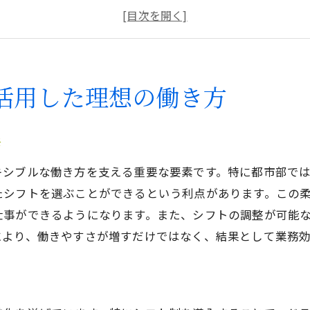
個々のライフスタイルに合わせたシフト調整
軽貨物シフト制の利点を最大限利用する方法
東京の都市生活に適した労働時間の選び方
健康的なワークライフバランスの確立
活用した理想の働き方
軽貨物シフト制が東京でのライフスタイルを変える理由
時間の自由を手に入れるシフト制の魅力
活
東京のライフスタイルに適応した働き方
キシブルな働き方を支える重要な要素です。特に都市部で
変化する都市環境に対応する軽貨物シフト
たシフトを選ぶことができるという利点があります。この
家族時間を大切にするための柔軟なシフト
仕事ができるようになります。また、シフトの調整が可能
交通渋滞を避けた効率的なシフト構築法
により、働きやすさが増すだけではなく、結果として業務
シフト制がもたらす東京での新たな可能性
東京で軽貨物シフト制を最大限に活用するためのポイン
効率を高めるためのシフト戦略