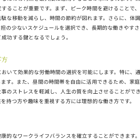
定することが重要です。まず、ピーク時間を避けることで
シフト制を活用した自由な働き方の提案
無駄な移動を減らし、時間の節約が図れます。さらに、体
東京でのキャリアアップを目指すシフト活用術
負担の少ないスケジュールを選択でき、長期的な働きやすさ
柔軟なスケジュールで生活の質を向上
て成功する鍵となるでしょう。
効率的な働きを可能にするシフト管理
ライフスタイルに合わせたシフト制の選び方
び方
仕事とプライベートを両立するためのノウハウ
において効果的な労働時間の選択を可能にします。特に、
東京の交通状況を活かした軽貨物シフト制の賢い選び方
します。また、昼間の時間帯を自由に活用できるため、家
交通情報を利用したシフト計画の立て方
仕事のストレスを軽減し、人生の質を向上させることがで
渋滞を避けるためのシフトタイミング
族を持つ方や趣味を重視する方には理想的な働き方です。
東京都内の効率的な配達ルート選び
交通量を考慮したシフト調整のコツ
成功するためのシフト制活用法
健康的なワークライフバランスを確立することができます