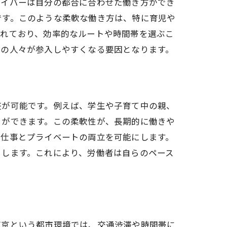
ライバーは自分の都合に合わせた働き方ができ
です。このような柔軟な働き方は、特に育児や
われており、効率的なルートや時間帯を選ぶこ
くの人々が参入しやすくなる要因となります。
か
整が可能です。例えば、学生や子育て中の親、
とができます。この柔軟性が、長期的に働きや
、仕事とプライベートの両立を可能にします。
トします。これにより、労働者は自らのペース
東京という都市環境では、交通渋滞や時間帯に