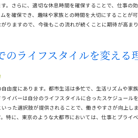
交通状況に応じた柔軟な働き方
ます。さらに、適切な休息時間を確保することで、仕事の
軽貨物シフト制がもたらす東京での効率的な働き方
イムを確保でき、趣味や家族との時間を大切にすることが
シフト制で実現する効率的な時間管理
ながりますので、今後もこの流れが続くことに期待が高ま
軽貨物運送業の業務効率を上げる方法
時間を最大限に活用するシフトの工夫
でのライフスタイルを変える
東京での生産性向上のためのシフト戦略
シフト制を活かした時間配分の最適化
力
働き方改革を実現するためのシフト活用
東京での軽貨物シフト制導入が生活バランスに与える影
の自由度にあります。都市生活は多忙で、生活リズムや家
ドライバーは自分のライフスタイルに合ったスケジュール
シフト制で実現する生活と仕事の調和
といった選択肢が提供されることで、働きやすさが向上し
家族時間と仕事時間のバランスを取る
す。特に、東京のような大都市においては、仕事とプライ
生活リズムに合ったシフト制の導入効果
シフト制がもたらす東京での生活の安定