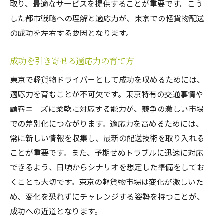
取り、最適なサービスを提供することが重要です。こう
顧客満足を高めるための関係構築法
した都市戦略への理解と適応力が、東京での軽貨物配送
コミュニケーションが成功に与える影響
の成功を左右する要因となります。
トラブルを未然に防ぐための交渉術
改善を続けるためのフィードバック活用法
成功を引き寄せる適応力の育て方
東京での軽貨物運送業成功を支える実践的な戦
東京で軽貨物ドライバーとして成功を収めるためには、
略
適応力を育むことが不可欠です。東京特有の交通事情や
成功を導くための計画的な戦略作り
顧客ニーズに柔軟に対応する能力が、競争の激しい市場
競争優位を確立するための市場分析
での差別化につながります。適応力を高めるためには、
成功事例から学ぶ実践的アプローチ
常に新しい情報を収集し、最新の配送技術を取り入れる
持続可能な成長を可能にする戦略
ことが重要です。また、予期せぬトラブルに迅速に対応
できるよう、日頃からシナリオを想定した準備をしてお
顧客満足を向上させるサービス改善
くことも大切です。東京の軽貨物市場は変化が激しいた
未来を見据えた長期的ビジョンの構築
め、変化を恐れずにチャレンジする姿勢を持つことが、
成功への近道となります。