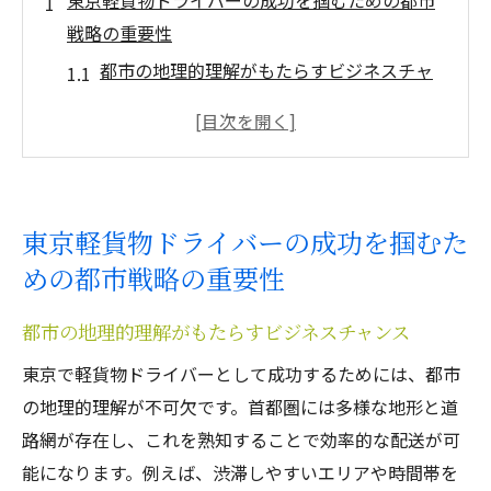
東京軽貨物ドライバーの成功を掴むための都市
戦略の重要性
都市の地理的理解がもたらすビジネスチャ
ンス
東京の特性を活かした日々の効率化術
競争激しい東京で差をつける秘訣
都市戦略が軽貨物配送に与える影響
東京軽貨物ドライバーの成功を掴むた
成功を引き寄せる適応力の育て方
めの都市戦略の重要性
東京での成功例から学ぶ都市戦略
都会の交通事情を制する者が東京軽貨物で勝利
都市の地理的理解がもたらすビジネスチャンス
を掴む
東京で軽貨物ドライバーとして成功するためには、都市
交通渋滞を避けるための時間管理
の地理的理解が不可欠です。首都圏には多様な地形と道
リアルタイムで変化する交通状況に対応
路網が存在し、これを熟知することで効率的な配送が可
最短ルート選択のための最新テクノロジー
能になります。例えば、渋滞しやすいエリアや時間帯を