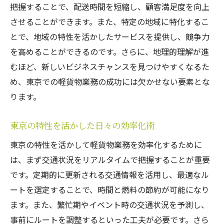
把握することで、配送時間を短縮し、顧客満足度を向上
成功するドライバーの交通アプリ活用術
させることができます。また、特定の地域に特化するこ
顧客の期待を超えるための交通知識
とで、地域の特性を活かしたサービスを提供し、競争力
効率的な運行スケジュールの組み方
を高めることができるのです。さらに、地理的理解が進
東京軽貨物での効率的ルート選択がもたらす成
むほど、新しいビジネスチャンスを見つけやすくなるた
功への道
め、東京での軽貨物業務の成功には欠かせない要素とな
効率的なルート選択がもたらす時間短縮
ります。
最適ルートの選び方と分析手法
東京の特性を活かした日々の効率化術
地図アプリの活用で配送効率を最大化
成功事例に学ぶルート最適化戦略
東京の特性を活かして軽貨物業務を効率化するために
ルート選択が顧客満足に与える影響
は、まず交通状況をリアルタイムで把握することが重要
です。定期的に更新される交通情報を活用し、最適なル
予期せぬ状況への迅速な対応法
ートを選定することで、時間と燃料の節約が可能になり
軽貨物業界で輝くための東京特有のチャレンジ
ます。また、繁忙期やイベント時の交通状況を予測し、
克服法
事前にルートを調整するといった工夫が必要です。さら