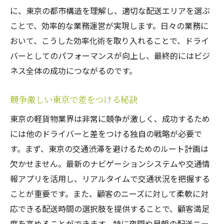
東京特有の配送課題を知り尽くす
に、東京の都市構造を理解し、適切な配送エリアを選ぶ
多様な顧客ニーズへの柔軟な対応
ことで、効率的な業務運営が実現します。日々の業務に
成功への道を切り拓く問題解決力
おいて、こうした効率化術を取り入れることで、ドライ
東京の特異な配送環境への適応法
バーとしてのパフォーマンスが向上し、最終的にはビジ
競争を勝ち抜くための独自の戦略
ネス全体の成功につながるのです。
意外なヒントが隠された成功者の経験
競争激しい東京で差をつける秘訣
首都圏での軽貨物ドライバーに必要なスキルの
磨き方
東京の軽貨物業界は非常に競争が激しく、成功するため
には他のドライバーと差をつける独自の戦略が必要で
必須スキルを身につけるための学習法
す。まず、東京の交通渋滞を避けるためのルート計画は
実務で活かすためのコミュニケーション術
欠かせません。最新のナビゲーションシステムや交通情
業界が求めるスキルセットの最新トレンド
報アプリを活用し、リアルタイムで交通状況を把握する
未経験からのスキルアップ戦略
ことが重要です。また、顧客のニーズに対して柔軟に対
成功例から学ぶスキル研鑽の道
応できる配送時間の選択肢を提供することで、顧客満足
日々の業務で磨く自己成長法
度を高めることができます。特に夜間や早朝の配送ニー