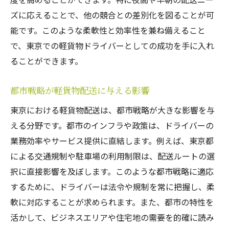
東京軽貨物ドライバーに求められる柔軟な対応
ズに応えることで、他の競合との差別化を図ることが可
力と発想力
能です。このような柔軟性と効率性を兼ね備えること
で、東京での軽貨物ドライバーとしての成功を手に入れ
柔軟な対応力がもたらす信頼関係の構築
ることができます。
創造的な発想で顧客ニーズに応える
変化する状況に対する迅速な判断力
都市戦略が軽貨物配送に与える影響
成功するための創造的な問題解決法
東京における軽貨物配送は、都市戦略が大きな影響を与
新たな機会を生むための柔軟な思考法
える分野です。都市のインフラや政策は、ドライバーの
経験の共有が生む新たな解決策
業務効率やサービス提供に直結します。例えば、東京都
成功するための顧客コミュニケーション術東京
による交通規制や駐車場の利用制限は、配送ルートの選
軽貨物版
択に直接影響を及ぼします。このような都市戦略に適応
顧客ニーズを的確に捉えるコミュニケーシ
するために、ドライバーは法令や規制を常に把握し、柔
ョン術
軟に対応することが求められます。また、都市の特性を
信頼を築くための顧客対応の基本
活かして、ビジネスエリアや住宅地の需要を的確に読み