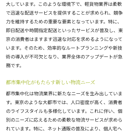
顧客ニーズに応じたサービスのカスタマイ
大しています。このような環境下で、軽貨物業界は柔軟
ズ
で迅速な配送サービスを提供することが求められ、競争
力を維持するための重要な要素となっています。特に、
市場動向に基づく投資と設備更新計画
即日配送や時間指定配送といったサービスが普及し、東
パートナーシップとネットワークの構築
京の消費者はますます迅速な対応を求めるようになって
ビジネスの拡張を支える技術の活用
います。そのため、効率的なルートプランニングや新技
競合との差別化が鍵！東京軽貨物の成功の秘訣
術の導入が不可欠となり、業界全体のアップデートが急
独自のサービス提供による競争優位性の確
務です。
保
差別化を図るためのブランド戦略
都市集中化がもたらす新しい物流ニーズ
価格競争に頼らない価値提案の重要性
都市集中化は物流業界に新たなニーズを生み出していま
競合他社の分析と独自の強みの再確認
す。東京のような大都市では、人口密度が高く、消費者
顧客ロイヤルティを高める方法
のライフスタイルも多様化しています。これに伴い、個
別のニーズに応えるための柔軟な物流サービスが求めら
新たな競争相手への対応策
れています。特に、ネット通販の普及により、個人宅へ
顧客ニーズに応える柔軟なサービスで東京軽貨