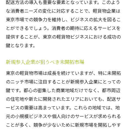
配送方法の導入も重要な要素となっています。このよう
ネットワーク効果を活かしたビジネス拡大
な消費者ニーズの変化に対応することで、軽貨物企業は
地域特性を活かした東京軽貨物の営業戦略
東京市場での競争力を維持し、ビジネスの拡大を図るこ
地域ごとのニーズに応じたサービス展開
とができるでしょう。消費者の期待に応えるサービスを
地元企業との提携で地域貢献を実現
提供することが、東京の軽貨物ビジネスにおける成功の
鍵となります。
地域イベントを活用したプロモーション戦
略
新規参入企業が狙うべき未開拓市場
地域特有の課題に対応するソリューション
東京の軽貨物市場は成長を続けていますが、特に未開拓
地元の顧客基盤を築くための戦略
のニッチ市場に注目することが新規参入企業にとっての
コミュニティとの連携で社会的信頼を強化
鍵です。都心の密集した商業地域だけでなく、都市周辺
オンラインプロモーションで東京軽貨物サービ
の住宅地や新たに開発されたエリアにおいても、配送サ
スを広める
ービスの需要は高まっています。これらの地域では、地
SNSを活用したブランド認知向上のテクニ
元の小規模ビジネスや個人向けのサービスが求められる
ック
ことが多く、競争が少ないために新規市場を開拓しやす