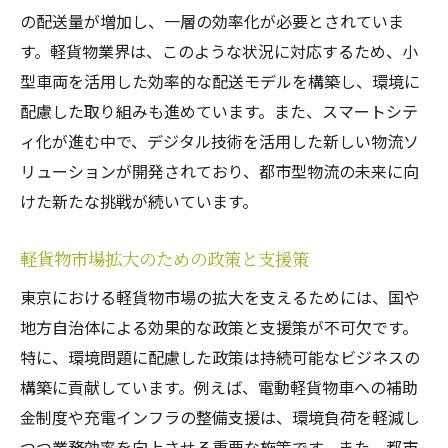
の配送量が増加し、一層の効率化が必要とされていま
物を強化
す。軽貨物業界は、このような状況に対応するため、小
顧客フィードバックを活かしたサービス改
型車両を活用した効率的な配送モデルを構築し、環境に
善
配慮した取り組みも進めています。また、スマートシテ
特別配送オプションの提供がもたらす利点
ィ化が進む中で、デジタル技術を活用した新しい物流ソ
柔軟なスケジュール管理で顧客満足度向上
リューションが開発されており、都市型物流の未来に向
企業向けカスタマイズサービスの展開
けた新たな挑戦が続いています。
従業員教育によるサービス品質の向上
軽貨物市場拡大のための政策と支援策
定期チェックインで顧客関係を強固に
効率的なルートプランニングで配送件数を増や
東京における軽貨物市場の拡大を支えるためには、国や
す方法
地方自治体による効果的な政策と支援策が不可欠です。
特に、環境問題に配慮した政策は持続可能なビジネスの
テクノロジーを活用したルート最適化の手
構築に貢献しています。例えば、電動軽貨物車への補助
法
金制度や充電インフラの整備支援は、環境負荷を軽減し
リアルタイムデータによる運行管理の精度
つつ業務効率を向上させる重要な施策です。また、都市