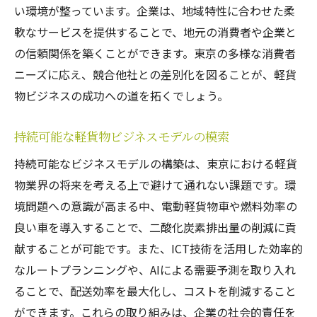
オンライン広告キャンペーンの効果測定
い環境が整っています。企業は、地域特性に合わせた柔
口コミを促進するデジタルマーケティング
軟なサービスを提供することで、地元の消費者や企業と
戦略
の信頼関係を築くことができます。東京の多様な消費者
SEO対策でオンライン露出を高める方法
ニーズに応え、競合他社との差別化を図ることが、軽貨
物ビジネスの成功への道を拓くでしょう。
ビデオコンテンツを活用したプロモーショ
ン
持続可能な軽貨物ビジネスモデルの模索
オンラインコミュニティとのエンゲージメ
ント
持続可能なビジネスモデルの構築は、東京における軽貨
物業界の将来を考える上で避けて通れない課題です。環
境問題への意識が高まる中、電動軽貨物車や燃料効率の
良い車を導入することで、二酸化炭素排出量の削減に貢
献することが可能です。また、ICT技術を活用した効率的
なルートプランニングや、AIによる需要予測を取り入れ
ることで、配送効率を最大化し、コストを削減すること
ができます。これらの取り組みは、企業の社会的責任を