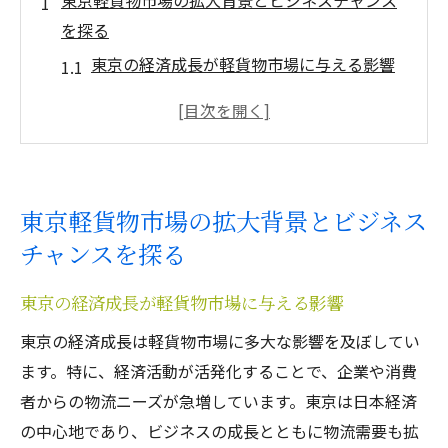
東京軽貨物市場の拡大背景とビジネスチャンス
を探る
東京の経済成長が軽貨物市場に与える影響
都市集中化がもたらす新しい物流ニーズ
軽貨物市場拡大のための政策と支援策
東京における消費者行動の変化と貨物ニー
ズ
東京軽貨物市場の拡大背景とビジネス
新規参入企業が狙うべき未開拓市場
チャンスを探る
持続可能な軽貨物ビジネスモデルの模索
市場動向を見極める東京軽貨物ビジネスの成長
東京の経済成長が軽貨物市場に与える影響
戦略
東京の経済成長は軽貨物市場に多大な影響を及ぼしてい
データ分析で見る東京の軽貨物需要予測
ます。特に、経済活動が活発化することで、企業や消費
競争市場での差別化戦略としてのイノベー
者からの物流ニーズが急増しています。東京は日本経済
ション
の中心地であり、ビジネスの成長とともに物流需要も拡