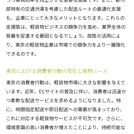
向上
部特有の交通渋滞を考慮した配送ルートの最適化支援
配送効率を高めるためのチームトレーニン
も、企業にとって大きなメリットとなります。これらの
グ
支援策は、軽貨物ビジネスの競争力を高め、業界全体の
配送コスト削減に向けた戦略的アプローチ
発展を促進する要因となるでしょう。政策の活用によ
環境負荷を考慮したエコ配送プラン
り、東京の軽貨物企業は市場での競争力をより一層強化
顧客ニーズに応じた柔軟なルート設定
できるのです。
ネット通販時代の東京軽貨物ビジネスの新たな
東京における消費者行動の変化と貨物ニーズ
可能性
Eコマース拡大がもたらす軽貨物市場の変化
東京の消費者行動は、軽貨物市場に大きな影響を与えて
ラストマイル配送の新しい潮流とチャンス
います。近年、ECサイトの普及に伴い、消費者は迅速か
つ柔軟な配送サービスを求めるようになりました。特
オンライン取引における信頼性確保の方法
に、時間指定配送や即日配送への需要が高まっており、
ネット通販に対応するための物流インフラ
これに対応する軽貨物サービスが不可欠です。さらに、
整備
環境意識の高い消費者が増えたことにより、持続可能な
サプライチェーンの効率化で競争力を強化