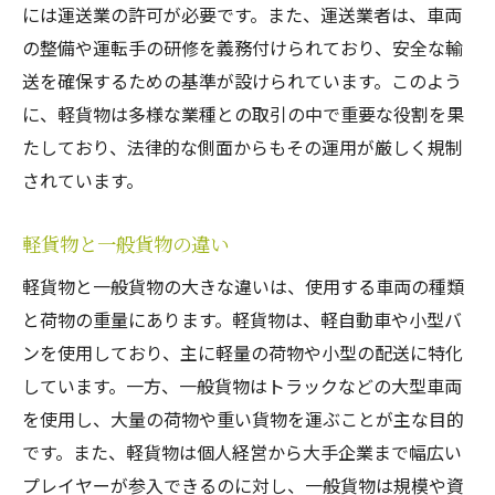
には運送業の許可が必要です。また、運送業者は、車両
ECサイトと軽貨物の関係成長を支える重要な役
の整備や運転手の研修を義務付けられており、安全な輸
割
送を確保するための基準が設けられています。このよう
オンラインショッピングの台頭と軽貨物
に、軽貨物は多様な業種との取引の中で重要な役割を果
軽貨物によるECサイトの物流最適化
たしており、法律的な側面からもその運用が厳しく規制
配送スピードの重要性と軽貨物
されています。
ECサイトの顧客満足度向上に貢献する軽貨
軽貨物と一般貨物の違い
物
軽貨物とECサイトの提携事例
軽貨物と一般貨物の大きな違いは、使用する車両の種類
と荷物の重量にあります。軽貨物は、軽自動車や小型バ
未来のECサイトと軽貨物の関係
ンを使用しており、主に軽量の荷物や小型の配送に特化
小売業における軽貨物の活用事例とその効果
しています。一方、一般貨物はトラックなどの大型車両
小売業界における軽貨物の導入効果
を使用し、大量の荷物や重い貨物を運ぶことが主な目的
店舗間物流と軽貨物の役割
です。また、軽貨物は個人経営から大手企業まで幅広い
軽貨物ドライバーの業務効率向上
プレイヤーが参入できるのに対し、一般貨物は規模や資