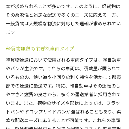
小売業の顧客サービス強化と軽貨物
本が求められることが多いです。このように、軽貨物は
軽貨物による在庫管理の最適化
その柔軟性と迅速な配送で多くのニーズに応える一方、
一般貨物は大規模な物流に対応した運輸が求められてい
地域社会との連携による軽貨物の利点
ます。
軽貨物運送がビジネスに与える影響とその重要
性
軽貨物運送の主要な車両タイプ
経済活動における軽貨物の役割
軽貨物運送において使用される車両タイプは、軽自動車
コスト削減と軽貨物の相関性
やバンが主流です。これらの車両は、積載量が限られて
グローバルビジネスと軽貨物の相互関係
いるものの、狭い道や小回りの利く特性を活かして都市
軽貨物が解決する物流課題
部での運送に最適です。特に、軽自動車はその運転のし
サプライチェーンの強化と軽貨物
やすさと燃費の良さから、多くの運送業者に採用されて
軽貨物がもたらす環境への影響
います。また、荷物のサイズや形状によっては、フラッ
軽貨物ドライバーが直面する課題とその解決策
トバンやドロップサイドバンが選ばれることもあり、柔
軟な配送ニーズに応えることが可能です。これらの車両
労働時間とワークライフバランスの問題
は、軽貨物業界が求める迅速な配達とコスト効率を実現