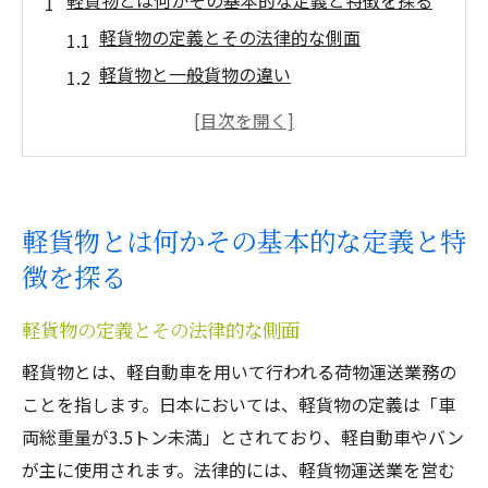
軽貨物とは何かその基本的な定義と特徴を探る
軽貨物の定義とその法律的な側面
軽貨物と一般貨物の違い
軽貨物運送の主要な車両タイプ
軽貨物の歴史的背景とその進化
軽貨物の基本的な運用方法
軽貨物業界における主要プレイヤー
軽貨物とは何かその基本的な定義と特
軽貨物業界の拡大背景にある多様なニーズとは
徴を探る
消費者行動の変化と軽貨物需要
軽貨物の定義とその法律的な側面
企業の物流ニーズと軽貨物の役割
飲食業界における配達需要の増加
軽貨物とは、軽自動車を用いて行われる荷物運送業務の
ことを指します。日本においては、軽貨物の定義は「車
地域密着型サービスとしての軽貨物
両総重量が3.5トン未満」とされており、軽自動車やバン
軽貨物の柔軟性がもたらす市場拡大
が主に使用されます。法律的には、軽貨物運送業を営む
軽貨物業界の未来予測