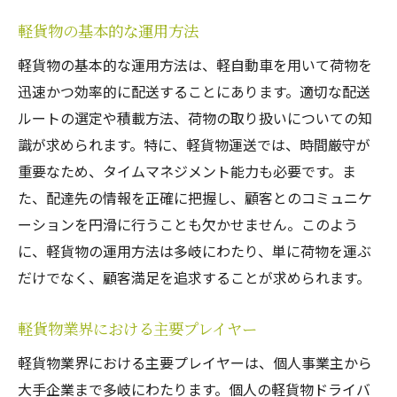
テクノロジーの進化がもたらす軽貨物の未
軽貨物の基本的な運用方法
来
軽貨物の基本的な運用方法は、軽自動車を用いて荷物を
軽貨物市場の成長予測とその要因
迅速かつ効率的に配送することにあります。適切な配送
サステイナブルな軽貨物運送の未来
ルートの選定や積載方法、荷物の取り扱いについての知
国際的な競争力を持つ軽貨物業界
識が求められます。特に、軽貨物運送では、時間厳守が
重要なため、タイムマネジメント能力も必要です。ま
新しい規制と軽貨物の適応
た、配達先の情報を正確に把握し、顧客とのコミュニケ
未来の都市における軽貨物の役割
ーションを円滑に行うことも欠かせません。このよう
に、軽貨物の運用方法は多岐にわたり、単に荷物を運ぶ
だけでなく、顧客満足を追求することが求められます。
軽貨物業界における主要プレイヤー
軽貨物業界における主要プレイヤーは、個人事業主から
大手企業まで多岐にわたります。個人の軽貨物ドライバ