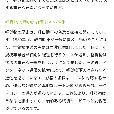
運転技術向上のための研修プログラム
する重要な要素となっています。
軽貨物業界における安全対策
ドライバー不足問題への対応策
軽貨物の歴史的背景とその進化
健康管理と軽貨物ドライバーの生活
軽貨物の歴史は、軽自動車の普及と密接に関連していま
技術革新によるドライバー支援
す。1980年代、軽自動車が一般に普及し始めたことによ
軽貨物での成功事例ビジネスにおける戦略的活
り、軽貨物運送の需要は急激に増加しました。特に、小
用法
規模事業者が個別に配送を行うケースが増え、軽貨物は
軽貨物を利用した革新的ビジネスモデル
物流の重要な一翼を担うようになりました。その後、イ
軽貨物を活用した中小企業の成功事例
ンターネット通販の拡大により、軽貨物運送はさらなる
進化を遂げています。顧客の多様なニーズに対応するた
顧客体験の向上を狙った軽貨物の活用法
め、迅速な配達や効率的なルート計画が求められ、テク
軽貨物による地域経済の活性化
ノロジーの導入が進んでいます。これにより、軽貨物は
ビジネス拡大に寄与する軽貨物の戦略
単なる運搬手段から、価値ある物流サービスへと変貌を
軽貨物のデジタル化とビジネス効率化
遂げているのです。
軽貨物の今後の展望と市場における可能性