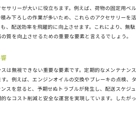
クセサリーが大いに役立ちます。例えば、荷物の固定用ベ
配送トラブルを防ぐための軽貨物機材選定
や積み下ろしの作業が多いため、これらのアクセサリーを
機材選定で避けるべき落とし穴
リも、配送効率を飛躍的に向上させます。これにより、無
軽貨物機材で安全性を確保する方法
務の質を向上させるための重要な要素と言えるでしょう。
トラブル発生を未然に防ぐ軽貨物機材の選び方
リスク管理に最適な軽貨物機材
影響
現場の声から学ぶトラブル回避のための機材選定
ンスは無視できない重要な要素です。定期的なメンテナン
軽貨物を活用した配送で技術力を活かす方法
ます。例えば、エンジンオイルの交換やブレーキの点検、
最新技術を取り入れた軽貨物機材の選び方
ナンスを怠ると、予期せぬトラブルが発生し、配送スケジ
ICTと軽貨物機材の連携で配送効率を向上
期的なコスト削減と安全な運営を実現しています。したが
技術革新がもたらす軽貨物配送の未来
。
軽貨物機材におけるテクノロジーの活用事例
技術力を武器にした軽貨物配送戦略
ト