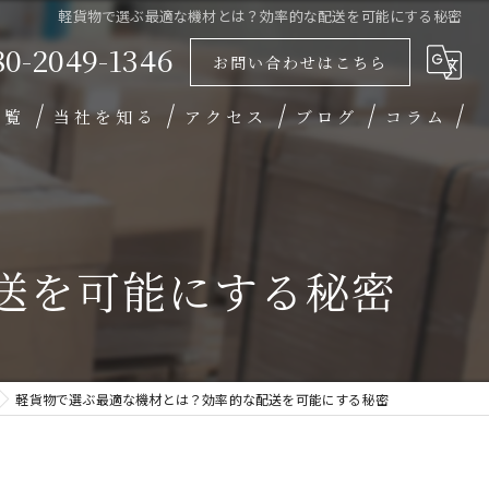
軽貨物で選ぶ最適な機材とは？効率的な配送を可能にする秘密
80-2049-1346
お問い合わせはこちら
一覧
当社を知る
アクセス
ブログ
コラム
未経験
業務委託
送を可能にする秘密
高収入
働きやすい
学歴不問
軽貨物で選ぶ最適な機材とは？効率的な配送を可能にする秘密