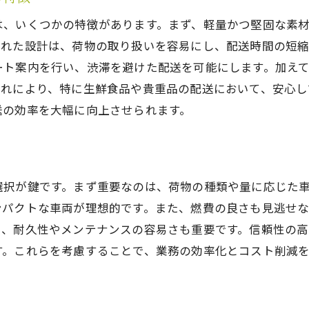
コスト削減に繋がる軽貨物機材の使い方
は、いくつかの特徴があります。まず、軽量かつ堅固な素
軽貨物機材で配送先のニーズに応える
された設計は、荷物の取り扱いを容易にし、配送時間の短
配送効率を上げるための軽貨物機材活用術
ート案内を行い、渋滞を避けた配送を可能にします。加え
これにより、特に生鮮食品や貴重品の配送において、安心し
軽貨物機材の最新技術動向
送の効率を大幅に向上させられます。
成功事例に学ぶ軽貨物機材活用法
配送業務の質を向上させるための軽貨物機材選び
配送品質を高める軽貨物機材の選定基準
軽貨物機材で顧客満足度を向上させる方法
選択が鍵です。まず重要なのは、荷物の種類や量に応じた
ンパクトな車両が理想的です。また、燃費の良さも見逃せ
品質向上に貢献する軽貨物機材の特性
に、耐久性やメンテナンスの容易さも重要です。信頼性の
軽貨物機材で生産性を高めるポイント
す。これらを考慮することで、業務の効率化とコスト削減
適切な機材選びで配送ミスを減らす
顧客ニーズに応える軽貨物機材の選び方
配送トラブルを未然に防ぐための機材選定ガイド