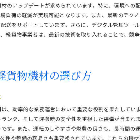
軽貨物機材と技術が創る新たな配送価値
機材のアップデートが求められています。特に、環境への
現場の声から学ぶ軽貨物配送に最適な機材
環境負荷の軽減が実現可能となります。また、最新のテクノ
配送スタッフが選ぶ推奨軽貨物機材
な配送をサポートしています。さらに、デジタル管理ツー
現場発信の機材選定成功例
て、軽貨物事業者は、最新の技術を取り入れることで、競
現場のニーズを反映した軽貨物機材選び
軽貨物機材選定の現場意識
現場の課題を解決する軽貨物機材
軽貨物機材の選び方
配送スタッフの声を反映した軽貨物機材の進化
軽貨物機材で配送効率を劇的に向上させる方法
は
効率的な軽貨物機材の活用法
材は、効率的な業務運営において重要な役割を果たしてい
軽貨物機材がもたらす配送効率化の秘訣
トランク、そして運搬時の安全性を重視した装備が含まれ
配送効率を飛躍的に向上させる軽貨物機材
きです。また、運転のしやすさや燃費の良さも、長時間の
劇的な効率化を実現した軽貨物機材の事例
耐久性や整備の容易さも重要視されています。これらの機材