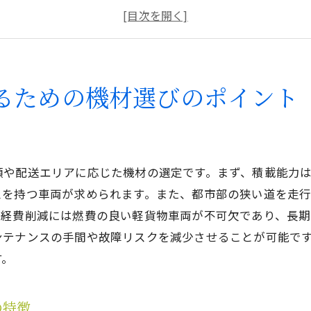
軽貨物車両の選択で考慮すべき要素
配送効率を高める軽貨物アクセサリー
軽貨物機材のメンテナンスがもたらす影響
時代に応じた軽貨物機材のアップデート
るための機材選びのポイント
実際の現場で活躍する軽貨物機材の選び方
現場スタッフが推薦する軽貨物機材とは
実用性重視の軽貨物車両選び
類や配送エリアに応じた機材の選定です。まず、積載能力
軽貨物機材現場活用例
スを持つ車両が求められます。また、都市部の狭い道を走
ユーザーの声を反映した軽貨物機材選定
。経費削減には燃費の良い軽貨物車両が不可欠であり、長期
軽貨物配送の現場経験が生む機材選びの知恵
ンテナンスの手間や故障リスクを減少させることが可能で
実際の業務で役立つ軽貨物機材の特徴
す。
効率的な配送を実現する軽貨物機材の秘密
軽貨物機材で配送時間を短縮する方法
の特徴