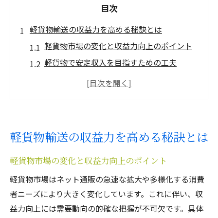
目次
軽貨物輸送の収益力を高める秘訣とは
軽貨物市場の変化と収益力向上のポイント
軽貨物で安定収入を目指すための工夫
軽貨物輸送業で利益を最大化する戦略
軽貨物運送事業の儲かる仕組みを解説
軽貨物ドライバーが知るべき収益改善術
軽貨物運送業で成功するための基礎知識
軽貨物輸送の収益力を高める秘訣とは
個人事業主が軽貨物で成功する方法
軽貨物市場の変化と収益力向上のポイント
個人事業主の軽貨物開業ポイントと注意点
軽貨物を活かした独立経営で安定収入を得
軽貨物市場はネット通販の急速な拡大や多様化する消費
る
者ニーズにより大きく変化しています。これに伴い、収
益力向上には需要動向の的確な把握が不可欠です。具体
軽貨物運送業における仕事獲得のコツ