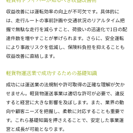
軽貨物運送業の法人・個人での違いを解説
収益改善には運転効率の向上が不可欠です。具体的に
経費管理と利益最大化の軽貨物活用術
は、走行ルートの事前計画や交通状況のリアルタイム把
軽貨物を活かしたコスト管理の基本とは
握で無駄な走行を減らすこと、荷扱いの迅速化で1日の配
軽貨物運送業の経費節減と利益増加のコツ
達件数を増やすことが挙げられます。さらに、安全運転
により事故リスクを低減し、保険料負担を抑えることも
軽貨物ドライバーが実践する経費管理術
収益改善に直結します。
軽貨物輸送で利益最大化につなげる方法
軽貨物運送業の経費見直し実例と効果
軽貨物運送業で成功するための基礎知識
軽貨物で経費を抑え安定収益を目指す方法
成功には運送業の法規制や許可取得の正確な理解が欠か
やってはいけない軽貨物輸送の落とし穴
せません。軽貨物運送事業は適切な許可が必要で、違反
軽貨物で避けるべき経営の失敗事例
すると経営に大きな影響を及ぼします。また、業界の動
軽貨物運送でやってはいけない注意点
向や顧客ニーズを把握し、柔軟に対応することも重要で
軽貨物ドライバーが陥りやすい落とし穴と
す。これら基礎知識を押さえることで、安定した事業運
は
営と成長が可能となります。