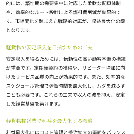
的には、繁忙期の需要集中に対応した柔軟な配車体制
軽貨物で成功する個人事業主の共通点
や、効率的なルート設計による燃料費削減が効果的で
軽貨物運送を始める際の重要な心構え
す。市場変化を踏まえた戦略的対応が、収益最大化の鍵
軽貨物運送業で効率よく稼ぐ実践ノウハウ
となります。
効率経営を実現する軽貨物運送の実践術
軽貨物輸送で経費削減と効率化を両立する
軽貨物で安定収入を目指すための工夫
方法
安定収入を得るためには、信頼性の高い顧客基盤の構築
軽貨物運送の業務効率アップ実践テクニッ
が重要です。定期便契約の獲得や、リピーター増加に向
ク
けたサービス品質の向上が効果的です。また、効率的な
軽貨物を使った配達ルート最適化のコツ
スケジュール管理で稼働時間を最大化し、ムダを減らす
軽貨物で収益を伸ばす運行管理の工夫
ことも必要です。これらの工夫で収入の波を抑え、安定
した経営基盤を築けます。
軽貨物ドライバーの業務効率向上ポイント
軽貨物運送業の効率経営に必要な視点
軽貨物輸送業で利益を最大化する戦略
軽貨物運送業で安定収入を得るための工夫
利益最大化にはコスト管理と受注拡大の両面をバランス