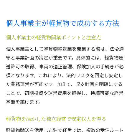
軽貨物輸送の危険な働き方とリスク対策
軽貨物やってはいけない行動を解説
個人事業主が軽貨物で成功する方法
軽貨物運送業で評判を下げるNGポイント
これから始める方必見の軽貨物運送業ガイド
個人事業主の軽貨物開業ポイントと注意点
軽貨物運送業の始め方と成功までの流れ
個人事業主として軽貨物輸送業を開業する際は、法令遵
軽貨物で初めて開業する人へのアドバイス
守と事業計画の策定が重要です。具体的には、軽貨物運
軽貨物運送業の基礎知識と実践ポイント
送許可の取得、車両の適正管理、保険加入の手続きが必
軽貨物運送ドライバーになるまでの手順
須となります。これにより、法的リスクを回避し安定し
軽貨物運送業を長く続けるための秘訣
た業務運営が可能です。加えて、収支計画を明確にする
ことで、初期投資や運営費用を把握し、持続可能な経営
軽貨物を活かした働き方改革のすすめ
基盤を築けます。
軽貨物を活かした独立経営で安定収入を得る
軽貨物輸送を活用した独立経営では、複数の受注ルート