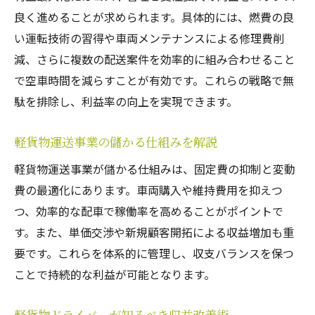
軽貨物で安定収入を実現する秘訣とは
良く進めることが求められます。具体的には、燃費の良
軽貨物運送業の収益変動要因を徹底解説
い運転技術の習得や車両メンテナンスによる修理費削
軽貨物ドライバーのリスク回避と安定戦略
減、さらに複数の配送案件を効率的に組み合わせること
軽貨物運送でリピーターを増やす顧客対応
で空車時間を減らすことが有効です。これらの戦略で無
術
駄を排除し、利益率の向上を実現できます。
軽貨物を活かした副業・多様な働き方の可
能性
軽貨物運送事業の儲かる仕組みを解説
軽貨物運送業で長く稼ぐためのポイント
軽貨物運送事業が儲かる仕組みは、固定費の抑制と変動
軽貨物の許可や開業時に注意すべきポイント
費の最適化にあります。車両購入や維持費用を抑えつ
つ、効率的な配車で稼働率を高めることがポイントで
軽貨物運送許可取得の手順と重要ポイント
す。また、単価交渉や新規顧客開拓による収益増加も重
軽貨物運送業の開業に必要な法的手続き
要です。これらを体系的に管理し、収支バランスを保つ
軽貨物事業開業時に陥りやすい失敗例
ことで持続的な利益が可能となります。
軽貨物で個人事業主を始める際の注意点
軽貨物運送業許可の最新動向と対策
軽貨物ドライバーが知るべき収益改善術