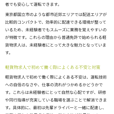
者でも安心して運転できます。
説
東京都国立市のような都市近郊エリアでは配送エリアが
安心して応募できる軽貨物求人の選び方
比較的コンパクトで、効率的に配達できる環境が整って
東京都国立市で見つかる軽貨物求人の魅力
いるため、未経験者でもスムーズに業務を覚えやすいの
軽貨物求人が東京都国立市で人気の理由
が特徴です。これらの理由から普通免許で始められる軽
国立市で未経験歓迎の軽貨物求人を探すメ
貨物求人は、未経験者にとって大きな魅力となっていま
リット
す。
地域に根ざした軽貨物求人の働き方を紹介
東京都国立市の軽貨物求人で広がる選択肢
軽貨物求人で初めて働く際によくある不安と対策
生活に密着した軽貨物求人のやりがいとは
軽貨物求人で初めて働く際によくある不安は、運転技術
への自信のなさや、仕事の流れがつかめるかどうかで
す。これらは未経験者にとって自然な心配ですが、研修
や同行指導が充実している職場を選ぶことで解消できま
す。具体的に、最初は先輩ドライバーと一緒に配達し、