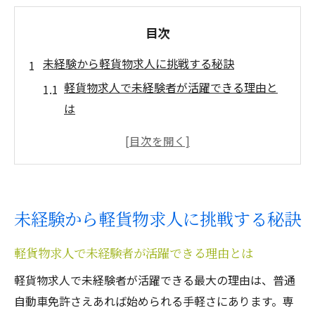
目次
未経験から軽貨物求人に挑戦する秘訣
軽貨物求人で未経験者が活躍できる理由と
は
未経験でも安心できる軽貨物求人の条件を
解説
普通免許で始められる軽貨物求人の魅力
軽貨物求人で初めて働く際によくある不安
未経験から軽貨物求人に挑戦する秘訣
と対策
未経験歓迎の軽貨物求人を選ぶコツと注意
軽貨物求人で未経験者が活躍できる理由とは
点
軽貨物求人で未経験者が活躍できる最大の理由は、普通
理想の働き方を叶える東京都国立市の選び方
自動車免許さえあれば始められる手軽さにあります。専