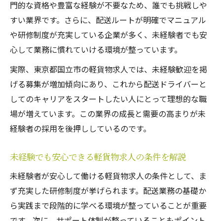
軽貨物求人で叶える自由な働き方の実現方
門的な資格や豊富な経験が不要なため、誰でも挑戦しや
法
すい業界です。さらに、配送ルートが明確でマニュアル
東京都国立市で選ばれる軽貨物求人の特徴
や研修制度が充実している企業が多く、未経験者でも安
理想のワークライフバランスと軽貨物求人
心して業務に慣れていける環境が整っています。
軽貨物求人で自分らしい働き方を見つける
実際、東京都国立市の軽貨物求人では、未経験歓迎を掲
方法
げる募集が増加傾向にあり、これから配送ドライバーと
東京都国立市で未経験OKな軽貨物求人の探
してのキャリアをスタートしたい人にとって理想的な職
し方
場が増えています。この業界の成長と需要の高まりが未
経験者の採用を後押ししているのです。
軽貨物配送で収入アップを目指すなら
軽貨物求人で収入アップを実現するポイン
未経験でも安心できる軽貨物求人の条件を解説
ト
未経験者が安心して働ける軽貨物求人の条件として、ま
未経験から始める軽貨物求人で稼ぐコツ
ず充実した研修制度が挙げられます。配送業務の基礎か
高収入を目指せる軽貨物求人の選び方とは
ら実践まで段階的に学べる環境が整っていることが重要
軽貨物求人で安定収入を得る働き方を紹介
です。次に、サポート体制が整っていることもポイント