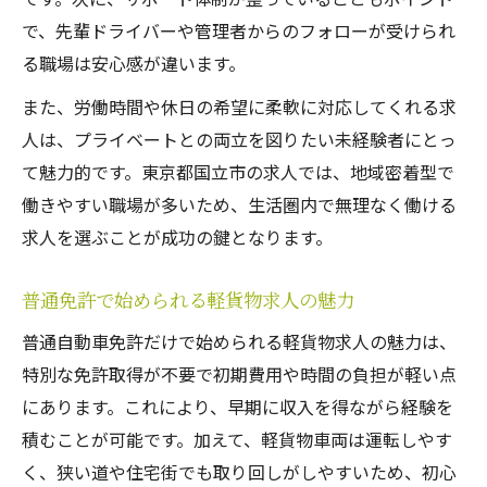
出来高制軽貨物求人のメリットと注意点
で、先輩ドライバーや管理者からのフォローが受けられ
自由な生活を実現する求人探しのコツ
る職場は安心感が違います。
軽貨物求人で自由な生活を手に入れる方法
また、労働時間や休日の希望に柔軟に対応してくれる求
働き方の自由度が高い軽貨物求人の特徴
人は、プライベートとの両立を図りたい未経験者にとっ
直行直帰OKな軽貨物求人の選び方ガイド
て魅力的です。東京都国立市の求人では、地域密着型で
副業やWワークにも適した軽貨物求人とは
働きやすい職場が多いため、生活圏内で無理なく働ける
シフト自由な軽貨物求人で叶える理想の毎
求人を選ぶことが成功の鍵となります。
日
普通免許で始められる軽貨物求人の魅力
未経験者が安心して始めるポイント特集
普通自動車免許だけで始められる軽貨物求人の魅力は、
軽貨物求人で未経験者が安心できるサポー
特別な免許取得が不要で初期費用や時間の負担が軽い点
ト体制
にあります。これにより、早期に収入を得ながら経験を
研修充実の軽貨物求人で安心スタート
積むことが可能です。加えて、軽貨物車両は運転しやす
車両レンタル対応の軽貨物求人の魅力とは
く、狭い道や住宅街でも取り回しがしやすいため、初心
未経験者向け軽貨物求人の仕事の流れを解