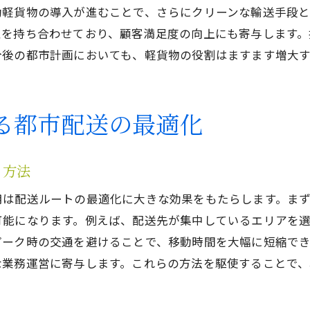
動軽貨物の導入が進むことで、さらにクリーンな輸送手段
軽貨物の運用が生む長期的な経済効果
性を持ち合わせており、顧客満足度の向上にも寄与します
都市の狭い道で軽貨物が果たす役割
今後の都市計画においても、軽貨物の役割はますます増大
都市の物流課題を解決する軽貨物
狭い道での配送における軽貨物の利点
る都市配送の最適化
小型車で可能な配送エリアの拡大
軽貨物がもたらす都市内配送の未来
る方法
動きやすさを活かした新しい配送方法
軽貨物の導入による地域経済への影響
用は配送ルートの最適化に大きな効果をもたらします。ま
軽貨物の活用で都市部配送の未来を切り開く
可能になります。例えば、配送先が集中しているエリアを
ピーク時の交通を避けることで、移動時間を大幅に短縮でき
未来を見据えた軽貨物の運用戦略
な業務運営に寄与します。これらの方法を駆使することで
スマートシティにおける軽貨物の役割
都市部における持続可能な配送モデル