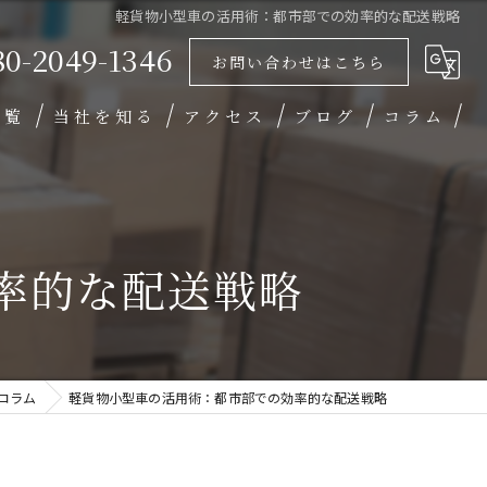
軽貨物小型車の活用術：都市部での効率的な配送戦略
80-2049-1346
お問い合わせはこちら
一覧
当社を知る
アクセス
ブログ
コラム
未経験
業務委託
率的な配送戦略
高収入
働きやすい
学歴不問
コラム
軽貨物小型車の活用術：都市部での効率的な配送戦略