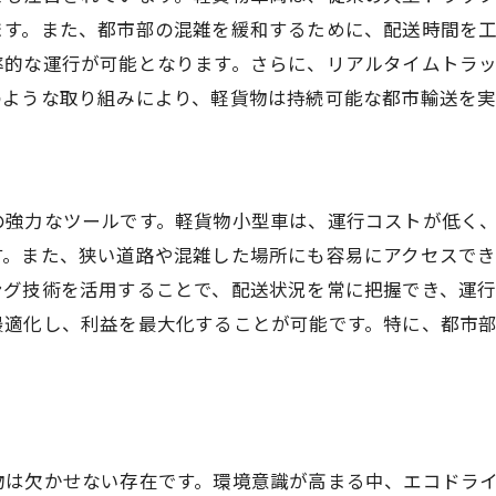
ます。また、都市部の混雑を緩和するために、配送時間を
効率的なルート選択で配送時間を大幅に短縮
率的な運行が可能となります。さらに、リアルタイムトラ
最短ルート選択のためのテクニック
のような取り組みにより、軽貨物は持続可能な都市輸送を実
交通状況を考慮したルート計画の立て方
軽貨物運用における最適経路の見つけ方
リアルタイム情報を利用したルート最適化
の強力なツールです。軽貨物小型車は、運行コストが低く
時間と燃料を節約する配送戦略
す。また、狭い道路や混雑した場所にも容易にアクセスで
配送計画の改善で得られるビジネス効果
ング技術を活用することで、配送状況を常に把握でき、運
軽貨物導入で都市部の配送コストを削減
最適化し、利益を最大化することが可能です。特に、都市
軽貨物がもたらすコスト削減の具体例
経済的な配送を実現する軽貨物の活用法
維持費削減につながる軽貨物の選び方
軽貨物導入による収益性向上の実例
物は欠かせない存在です。環境意識が高まる中、エコドラ
低コストで高効率な配送システムの構築