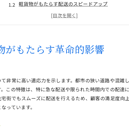
軽貨物がもたらす配送のスピードアップ
都市部の配送効率を高める軽貨物の役割
環境に配慮した軽貨物の利用法
軽貨物導入による物流コスト削減効果
持続可能な都市輸送を実現する軽貨物
物がもたらす革命的影響
軽貨物小型車で実現する都市配送の最適化
配送ルートの最適化に軽貨物を活用する方法
都市部での軽貨物の効率的な運用事例
いて非常に高い適応力を示します。都市の狭い道路や混雑
軽貨物がもたらす配送時間の短縮効果
す。この特徴は、特に急な配送や限られた時間内での配達
リアルタイムデータ活用による配送改善
住宅街でもスムーズに配送を行えるため、顧客の満足度向
軽貨物によるコスト効率の向上
となっています。
都市型物流における軽貨物のイノベーション
フレキシブルな軽貨物で狭い道もスムーズに走行
プ