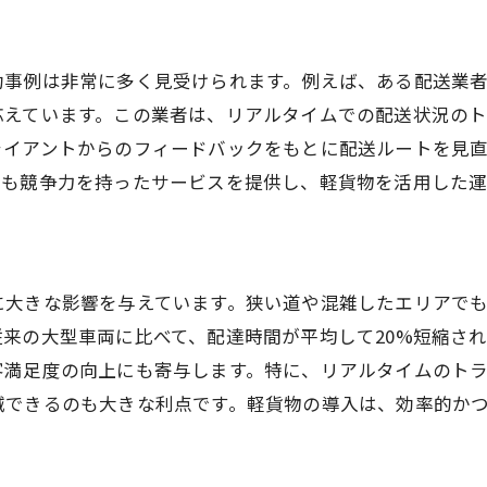
環境への配慮を強化する軽貨物の選択
未来志向の軽貨物技術とその可能性
功事例は非常に多く見受けられます。例えば、ある配送業
都市部物流の未来を担う軽貨物の挑戦
応えています。この業者は、リアルタイムでの配送状況の
ライアントからのフィードバックをもとに配送ルートを見
でも競争力を持ったサービスを提供し、軽貨物を活用した
に大きな影響を与えています。狭い道や混雑したエリアで
来の大型車両に比べて、配達時間が平均して20%短縮さ
客満足度の向上にも寄与します。特に、リアルタイムのト
減できるのも大きな利点です。軽貨物の導入は、効率的か