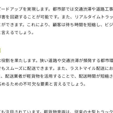
軽貨物の機動力が生む利点とは
ピードアップを実現します。都市部では交通渋滞や道路工
都市部の細い路地での軽貨物の活用例
障害を回避することが可能です。また、リアルタイムトラ
小型車特有の俊敏性を活かすポイント
とができます。これにより、顧客は待ち時間を短縮し、ビ
軽貨物がもたらす安全で迅速な配送
と言えるでしょう。
都市部の交通規制をクリアする軽貨物
軽貨物による配送の柔軟性向上策
割
リアルタイムトラッキングで配送状況を即座に把握
な役割を果たします。狭い道路や交通渋滞が頻発する都市
配送状況の可視化と軽貨物の相性
でもスムーズに配送できます。また、ラストマイル配送に
トラッキング技術が生む配送の信頼性
に、配送業者が軽貨物を活用することで、配送時間が短縮さ
高めるための不可欠な要素と言えるでしょう。
リアルタイムデータを活用した配送管理
トラブル時の迅速対応を可能にするトラッキング
配送効率を高めるデジタルツールの導入
顧客満足度を向上させるトラッキングシステム
ても注目されています。軽貨物車両は、従来の大型トラッ