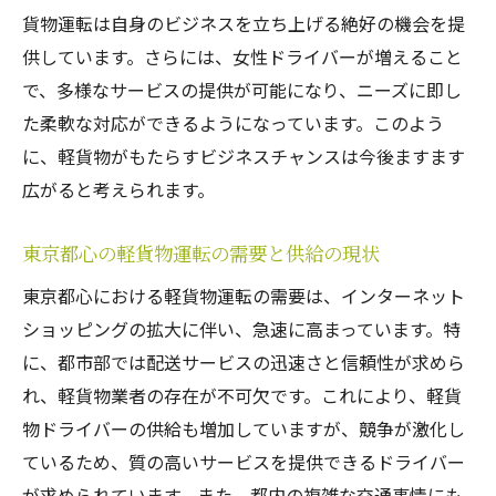
顧客満足度向上のためのサービス提供方法
貨物運転は自身のビジネスを立ち上げる絶好の機会を提
供しています。さらには、女性ドライバーが増えること
健康管理で高パフォーマンスを維持する秘
で、多様なサービスの提供が可能になり、ニーズに即し
訣
た柔軟な対応ができるようになっています。このよう
軽貨物運転を東京都心で始める際に知っておく
に、軽貨物がもたらすビジネスチャンスは今後ますます
べき重要ポイント
広がると考えられます。
運転初心者が直面する東京都心特有の課題
必要な車両と保険選びの基礎知識
東京都心の軽貨物運転の需要と供給の現状
ビジネスライセンスと法的要件の理解
東京都心における軽貨物運転の需要は、インターネット
効率的な資金計画とコスト管理方法
ショッピングの拡大に伴い、急速に高まっています。特
地域コミュニティとの連携によるビジネス
に、都市部では配送サービスの迅速さと信頼性が求めら
拡大
れ、軽貨物業者の存在が不可欠です。これにより、軽貨
トラブルを未然に防ぐためのリスク管理
物ドライバーの供給も増加していますが、競争が激化し
東京都での軽貨物運転を成功させるための実践
ているため、質の高いサービスを提供できるドライバー
的な秘訣
が求められています。また、都内の複雑な交通事情にも