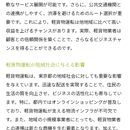
軟なサービス展開が可能です。さらに、公共交通機関と
なスキルと心構え
の連携がしやすく、渋滞を避けるためのルート選択が重
プロフェッショナルとしての自覚を持つ
要です。これにより、軽貨物運転は他地域に比べて高い
効果的な問題解決スキルの養成
収益を上げるチャンスがあります。実際、軽貨物業者は
変化の激しい環境での適応力を高める
顧客との信頼関係を築くことで、さらなるビジネスチャ
ストレス管理と自己モチベーションの維持
ンスを得ることができるのです。
長期的な成長を見据えたキャリアプランニ
軽貨物運転が地域社会に与える影響
ング
業界の変化を先取りするための情報収集
軽貨物運転は、東京都の地域社会に対しても重要な影響
を与えています。迅速な配送を実現することで、住民の
生活の質を向上させ、ビジネスの活性化にも寄与してい
ます。特に、都内ではオンラインショッピングが普及し
ており、軽貨物運転が支える物流インフラが不可欠で
す。また、地域の小規模事業者にとっても、軽貨物業者
との連携は新たな商機を生む要素となります。加えて、