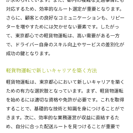
対応するため、効率的なルート選定が重要となります。
成功するドライバーの習慣を身につける
さらに、顧客との良好なコミュニケーションも、リピー
ネットワーク構築がもたらすビジネスチャ
ターを増やすためには欠かせない要素です。したがっ
ンス
て、東京都心での軽貨物運転は、高い需要がある一方
競争に打ち勝つための差別化戦略
で、ドライバー自身のスキル向上やサービスの差別化が
継続的なスキルアップの重要性
成功の鍵となります。
市場の変化に適応するための柔軟性
顧客フィードバックを活かしたサービス改
軽貨物運転で新しいキャリアを築く方法
善
軽貨物運転は、東京都心において新しいキャリアを築く
交通事情を理解し軽貨物運転で東京都の街を攻
ための有力な選択肢となっています。まず、軽貨物運転
略する方法
を始めるには適切な資格や免許が必要です。これを取得
東京都の主要道路と交差点の特性を理解す
することで、基礎的な技術と知識を身につけることがで
る
きます。次に、効率的な業務運営が収益に直結するた
公共交通機関との連携を考慮した運転戦略
め、自分に合った配送ルートを見つけることが重要で