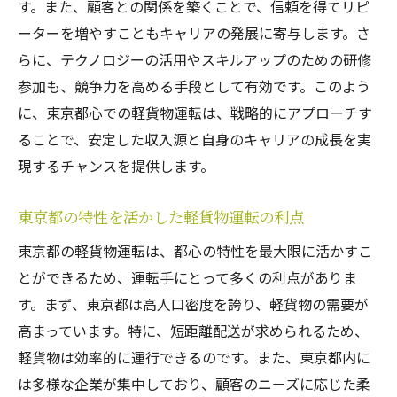
す。また、顧客との関係を築くことで、信頼を得てリピ
交通情報をリアルタイムで活用する方法
ーターを増やすこともキャリアの発展に寄与します。さ
日常の交通パターンを分析する重要性
らに、テクノロジーの活用やスキルアップのための研修
イベント時の特別な交通対策
参加も、競争力を高める手段として有効です。このよう
違反を避けるための法令遵守のポイント
に、東京都心での軽貨物運転は、戦略的にアプローチす
東京都心での軽貨物業務をスムーズにするため
ることで、安定した収入源と自身のキャリアの成長を実
の戦略とは
現するチャンスを提供します。
効率的な業務フローを確立するためのステ
ップ
東京都の特性を活かした軽貨物運転の利点
技術ツールを活用した業務改善のアイデア
東京都の軽貨物運転は、都心の特性を最大限に活かすこ
チームワークで業務を加速する方法
とができるため、運転手にとって多くの利点がありま
軽貨物業務の生産性を上げるためのコツ
す。まず、東京都は高人口密度を誇り、軽貨物の需要が
高まっています。特に、短距離配送が求められるため、
顧客要求に応えるための柔軟な対応力
軽貨物は効率的に運行できるのです。また、東京都内に
業務の質を保つための品質管理
は多様な企業が集中しており、顧客のニーズに応じた柔
軽貨物運転の成功を東京都心で導くために必要