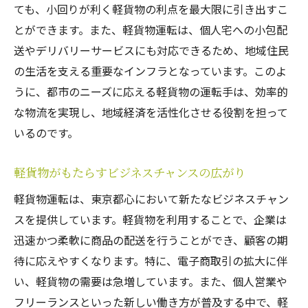
化
ても、小回りが利く軽貨物の利点を最大限に引き出すこ
とができます。また、軽貨物運転は、個人宅への小包配
配送エリア別に考慮すべき交通規制
送やデリバリーサービスにも対応できるため、地域住民
軽貨物運転における最短時間の都市間移動
の生活を支える重要なインフラとなっています。このよ
法
うに、都市のニーズに応える軽貨物の運転手は、効率的
東京都内の配送ルートの実際の事例
な物流を実現し、地域経済を活性化させる役割を担って
成功する軽貨物ドライバーが実践する東京都心
いるのです。
での効率的な仕事術
時間管理が鍵！効率的なスケジュールの組
軽貨物がもたらすビジネスチャンスの広がり
み方
軽貨物運転は、東京都心において新たなビジネスチャン
業務効率を上げるための車両メンテナンス
スを提供しています。軽貨物を利用することで、企業は
の重要性
迅速かつ柔軟に商品の配送を行うことができ、顧客の期
技術革新を活用した業務改善の実例
待に応えやすくなります。特に、電子商取引の拡大に伴
軽貨物ドライバーが持つべきコミュニケー
い、軽貨物の需要は急増しています。また、個人営業や
ション能力
フリーランスといった新しい働き方が普及する中で、軽