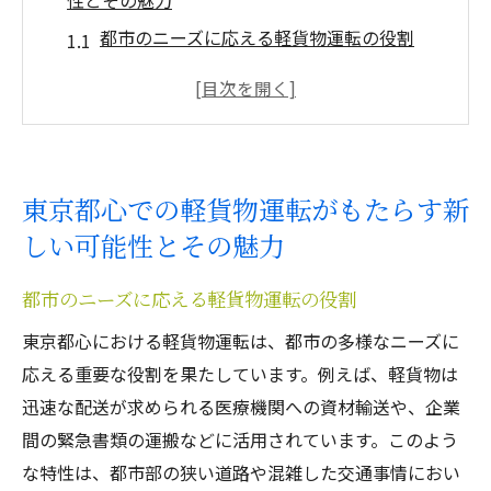
性とその魅力
都市のニーズに応える軽貨物運転の役割
軽貨物がもたらすビジネスチャンスの広が
り
東京都心の軽貨物運転の需要と供給の現状
軽貨物運転で新しいキャリアを築く方法
東京都心での軽貨物運転がもたらす新
東京都の特性を活かした軽貨物運転の利点
しい可能性とその魅力
軽貨物運転が地域社会に与える影響
軽貨物運転で東京都の街を知り尽くすための効
都市のニーズに応える軽貨物運転の役割
果的なルート選び
東京都心における軽貨物運転は、都市の多様なニーズに
都心の交通網を活用した効率的なルート設
応える重要な役割を果たしています。例えば、軽貨物は
定
迅速な配送が求められる医療機関への資材輸送や、企業
渋滞を避けるための時間帯別ルート戦略
間の緊急書類の運搬などに活用されています。このよう
ナビゲーション技術を駆使したルート最適
な特性は、都市部の狭い道路や混雑した交通事情におい